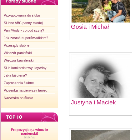
Przygotowania do ślubu
Ślubne ABC panny młodej
Gosia i Michał
Pan Młody - co pod szyją?
Jak zostać superświadkiem?
Przesądy ślubne
Wieczór panieński
Wieczór kawalerski
Ślub konkordatowy i cywilny
Jaka biżuteria?
Zaproszenia ślubne
Piosenka na pierwszy taniec
Nazwisko po ślubie
Justyna i Maciek
Propozycje na wieczór
panieński!
kliknij