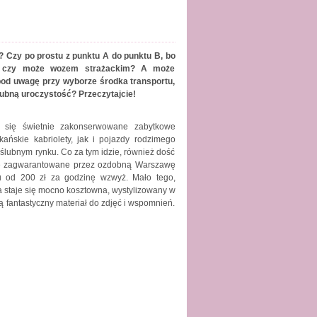
? Czy po prostu z punktu A do punktu B, bo
ną czy może wozem strażackim? A może
pod uwagę przy wyborze środka transportu,
lubną uroczystość? Przeczytajcie!
ą się świetnie zakonserwowane zabytkowe
kańskie kabriolety, jak i pojazdy rodzimego
lubnym rynku. Co za tym idzie, również dość
ście zagwarantowane przez ozdobną Warszawę
du od 200 zł za godzinę wzwyż. Mało tego,
za staje się mocno kosztowna, wystylizowany w
 fantastyczny materiał do zdjęć i wspomnień.