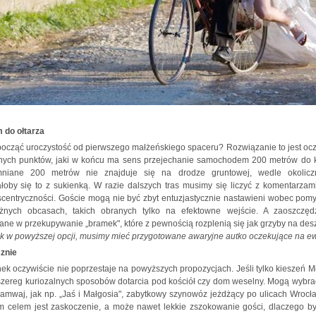
 do ołtarza
ocząć uroczystość od pierwszego małżeńskiego spaceru? Rozwiązanie to jest ocz
nych punktów, jaki w końcu ma sens przejechanie samochodem 200 metrów do k
iane 200 metrów nie znajduje się na drodze gruntowej, wedle okoliczn
by się to z sukienką. W razie dalszych tras musimy się liczyć z komentarzami
centryczności. Goście mogą nie być zbyt entuzjastycznie nastawieni wobec pom
żnych obcasach, takich obranych tylko na efektowne wejście. A zaoszczę
ne w przekupywanie „bramek", które z pewnością rozplenią się jak grzyby na deszc
k w powyższej opcji, musimy mieć przygotowane awaryjne autko oczekujące na ew
znie
ek oczywiście nie poprzestaje na powyższych propozycjach. Jeśli tylko kieszeń M
szereg kuriozalnych sposobów dotarcia pod kościół czy dom weselny. Mogą wybrać
ramwaj, jak np. „Jaś i Małgosia", zabytkowy szynowóz jeżdżący po ulicach Wrocł
ym celem jest zaskoczenie, a może nawet lekkie zszokowanie gości, dlaczego 