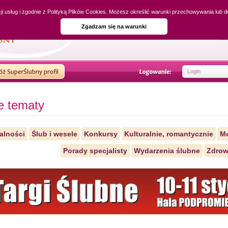
cji usług i zgodnie z Polityką Plików Cookies. Możesz określić warunki przechowywania lub 
Zgadzam się na warunki
e tematy
alności
Ślub i wesele
Konkursy
Kulturalnie, romantycznie
M
Porady specjalisty
Wydarzenia ślubne
Zdrow