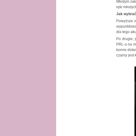
Młodym zaku
ręki młodych
Jak wybra
Powyższe z
wypunktować
dla tego ak
Po drugie, 
PRL-u na im
konne dotar
czarny jest