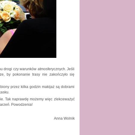
tanu drogi czy warunków atmosferycznych. Jeśli
ze, by pokonanie trasy nie zakończyło się
biony przez kilka godzin makijaż są dobrami
kasku.
alnie. Tak naprawdę możemy więc zlekceważyć
 marzeń. Powodzenia!
Anna Wolnik