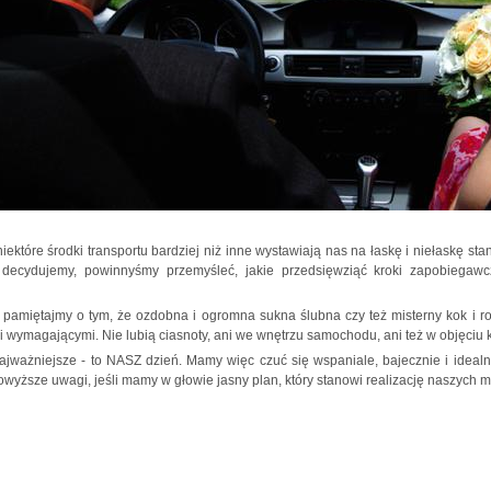
 niektóre środki transportu bardziej niż inne wystawiają nas na łaskę i niełaskę s
 decydujemy, powinnyśmy przemyśleć, jakie przedsięwziąć kroki zapobiegawc
 pamiętajmy o tym, że ozdobna i ogromna sukna ślubna czy też misterny kok i ro
 i wymagającymi. Nie lubią ciasnoty, ani we wnętrzu samochodu, ani też w objęciu 
najważniejsze - to NASZ dzień. Mamy więc czuć się wspaniale, bajecznie i ide
owyższe uwagi, jeśli mamy w głowie jasny plan, który stanowi realizację naszych