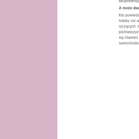
bezpretensj
A może dwa
Kto powiedz
hobby niż w
ryczących 
późniejszyc
się również
samochodu p