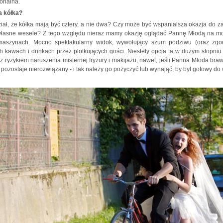
onalna.
 kółka?
iał, że kółka mają być cztery, a nie dwa? Czy może być wspanialsza okazja do
łasne wesele? Z tego względu nieraz mamy okazję oglądać Pannę Młodą na moto
maszynach. Mocno spektakularny widok, wywołujący szum podziwu (oraz zgorsz
h kawach i drinkach przez plotkujących gości. Niestety opcja ta w dużym stopni
 z ryzykiem naruszenia misternej fryzury i makijażu, nawet, jeśli Panna Młoda br
ozostaje nierozwiązany - i tak należy go pożyczyć lub wynająć, by był gotowy do 