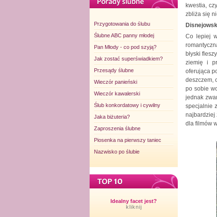
kwestia, cz
zbliża się 
Przygotowania do ślubu
Disnejowsk
Ślubne ABC panny młodej
Co lepiej 
romantyczn
Pan Młody - co pod szyją?
błyski fles
Jak zostać superświadkiem?
ziemię i p
Przesądy ślubne
oferująca 
deszczem, o
Wieczór panieński
po sobie w
Wieczór kawalerski
jednak zwar
Ślub konkordatowy i cywilny
specjalnie 
najbardziej
Jaka biżuteria?
dla filmów 
Zaproszenia ślubne
Piosenka na pierwszy taniec
Nazwisko po ślubie
Idealny facet jest?
kliknij