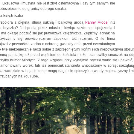
y luksusowa limuzyna nie jest zbyt ostentacyjna i czy tym samym nie
niebezpiecznie do granicy dobrego smaku.
a księżniczka
współgra z piękną, długą suknią i bajkową urodą
Panny Młodej
niż
a bryczka? Jadąc nią przez miasto i łowiąc zazdrosne spojrzenia i
zy ma okazję poczuć się jak prawdziwa księżniczka. Zejdźmy jednak na
rzyjrzyjmy się prowizorycznym aspektom technicznym. O ile firma
pojazd z pewnością zadba o ochronę gwiazdy dnia przed ewentualnym
 tyle niekoniecznie radzi sobie z zaprzęgniętymi końmi i ich niepoważnym stosu
onną pamiątkę tuż przed wejściem do kościoła może i stanowiłby smaczek na o
zyłby humor Młodych. Z tego względu przy wynajmie bryczki warto się upewnić,
zamontowany worek, lub też pomocnik stangreta wyposażony w sprzęt sprzątając
 zatwardziałe w bojach konie mogą nagle się spłoszyć, a wtedy majestatyczny i 
wrzucanych na YouTube.