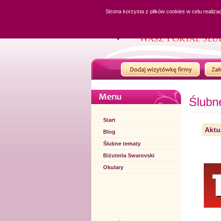
Strona korzysta z plików cookies w celu realiza
Ślubn
Start
Aktu
Blog
Ślubne tematy
Biżuteria Swarovski
Okulary