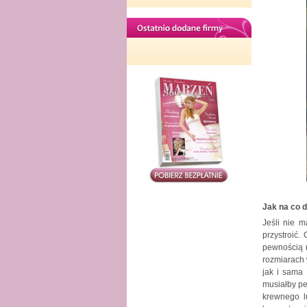
Jak na co 
Jeśli nie m
przystroić.
pewnością n
rozmiarach 
jak i sama
musiałby pe
krewnego l