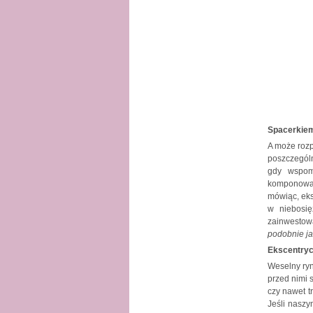
Spacerkiem
A może rozp
poszczegól
gdy wspomn
komponowało
mówiąc, eks
w niebosię
zainwestowa
podobnie ja
Ekscentryc
Weselny ryn
przed nimi 
czy nawet t
Jeśli nasz