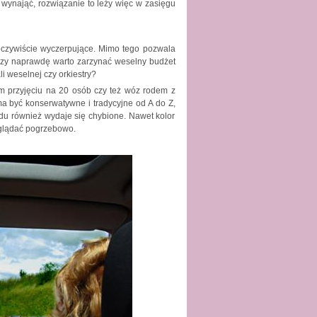
 wynająć, rozwiązanie to leży więc w zasięgu
st oczywiście wyczerpujące. Mimo tego pozwala
 Czy naprawdę warto zarzynać weselny budżet
i weselnej czy orkiestry?
ym przyjęciu na 20 osób czy też wóz rodem z
a być konserwatywne i tradycyjne od A do Z,
du również wydaje się chybione. Nawet kolor
yglądać pogrzebowo.