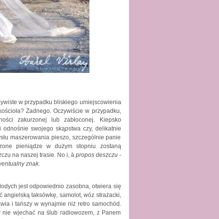
ywiste w przypadku bliskiego umiejscowienia
ościoła? Żadnego. Oczywiście w przypadku,
ości zakurzonej lub zabłoconej. Kiepsko
 odnośnie swojego skąpstwa czy, delikatnie
ysłu maszerowania pieszo, szczególnie panie
dzone pieniądze w dużym stopniu zostaną
zu na naszej trasie. No i, à
propos deszczu
-
entualny znak.
łodych jest odpowiednio zasobna, otwiera się
 angielską taksówkę, samolot, wóz strażacki,
awia i tańszy w wynajmie niż retro samochód.
by nie wjechać na ślub radiowozem, z Panem