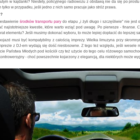
tym w kajdanki? Niestety, policyjnego radiowozu z obstawą nie da się po prostu
 tylko w przypadku, jeśli jedno z nich samo pracuje jako stróż prawa.
ć?
estawienie
środków transportu pary
do etapu „i żyli długo i szczęśliwie" nie je
 najistotniejsze kwestie, które warto wziąć pod uwagę. Po pierwsze - finanse.
urat elementu? Jeśli musimy dokonać wyboru, to może lepiej dopłacić do lepszej sal
pojazd musi być kompatybilny z całością imprezy. Wielka limuzyna przy skromn
prezie z DJ-em wydają się dość niestosowne. Z tego też względu, jeśli wesele m
cie Państwa Młodych pod kościół czy też użycie do tego celu różowego samocho
 kontrowersyjny - choć powszechnie kojarzony z elegancją, dla niektórych może w