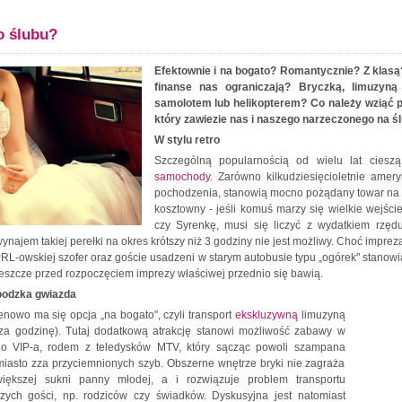
 ślubu?
Efektownie i na bogato? Romantycznie? Z klasą
finanse nas ograniczają? Bryczką, limuzy
samolotem lub helikopterem? Co należy wziąć 
który zawiezie nas i naszego narzeczonego na ś
W stylu retro
Szczególną popularnością od wielu lat ciesz
samochody
. Zarówno kilkudziesięcioletnie amery
pochodzenia, stanowią mocno pożądany towar na ś
kosztowny - jeśli komuś marzy się wielkie wej
czy Syrenkę, musi się liczyć z wydatkiem rzę
ynajem takiej perełki na okres krótszy niż 3 godziny nie jest możliwy. Choć impre
RL-owskiej szofer oraz goście usadzeni w starym autobusie typu „ogórek" stanowią
jeszcze przed rozpoczęciem imprezy właściwej przednio się bawią.
oodzka gwiazda
cenowo ma się opcja „na bogato", czyli transport
ekskluzywną
limuzyną
 za godzinę). Tutaj dodatkową atrakcję stanowi możliwość zabawy w
o VIP-a, rodem z teledysków MTV, który sącząc powoli szampana
iasto zza przyciemnionych szyb. Obszerne wnętrze bryki nie zagraża
iększej sukni panny młodej, a i rozwiązuje problem transportu
szych gości, np. rodziców czy świadków. Dyskusyjna jest natomiast