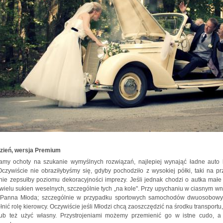
dzień, wersja Premium
amy ochoty na szukanie wymyślnych rozwiązań, najlepiej wynająć ładne auto k
 Oczywiście nie obraziłybyśmy się, gdyby pochodziło z wysokiej półki, taki na 
ie zepsułby poziomu dekoracyjności imprezy. Jeśli jednak chodzi o autka małe
wielu sukien weselnych, szczególnie tych „na kole". Przy upychaniu w ciasnym w
 Panna Młoda; szczególnie w przypadku sportowych samochodów dwuosobowy
łnić rolę kierowcy. Oczywiście jeśli Młodzi chcą zaoszczędzić na środku transpor
ub też użyć własny. Przystrojeniami możemy przemienić go w istne cudo, a o