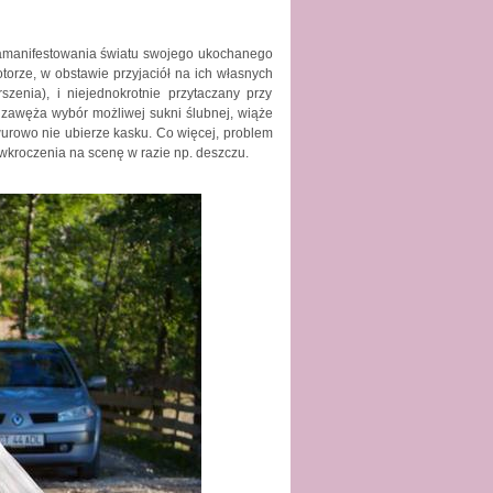
 zamanifestowania światu swojego ukochanego
rze, w obstawie przyjaciół na ich własnych
enia), i niejednokrotnie przytaczany przy
u zawęża wybór możliwej sukni ślubnej, wiąże
awurowo nie ubierze kasku. Co więcej, problem
wkroczenia na scenę w razie np. deszczu.