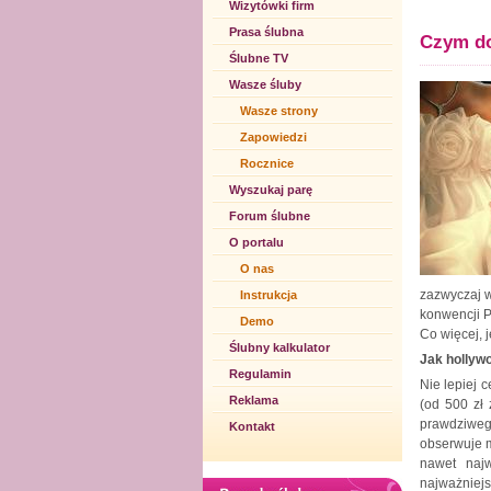
Wizytówki firm
Prasa ślubna
Czym do
Ślubne TV
Wasze śluby
Wasze strony
Zapowiedzi
Rocznice
Wyszukaj parę
Forum ślubne
O portalu
O nas
zazwyczaj w
Instrukcja
konwencji P
Demo
Co więcej, 
Ślubny kalkulator
Jak hollyw
Regulamin
Nie lepiej 
Reklama
(od 500 zł
prawdziweg
Kontakt
obserwuje m
nawet najw
najważniej