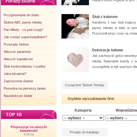
ciepłym łóżku. A gdzie w tym...
Przygotowania do ślubu
Ślub z kolorem
Ślubne ABC panny młodej
Każdemu z nas ślub kojarzy si
panny młodej w bieli, w ty
Pan Młody - co pod szyją?
Przyszedł teraz czas na zmian
Jak zostać superświadkiem?
Przesądy ślubne
Dekoracje lodowe
Wieczór panieński
Jak zachwycić gości weselnyc
Wieczór kawalerski
młoda. Naturalnie każdy z n
Ślub konkordatowy i cywilny
szczególnie w tak ważnym dla
Jaka biżuteria?
Zaproszenia ślubne
Czytaj inne Ślubne Tematy
Piosenka na pierwszy taniec
Nazwisko po ślubie
Szybkie wyszukiwanie firm
Kategoria
Województw
Propozycje na wieczór
kawalerski!
Przejdz do katalogu
kliknij