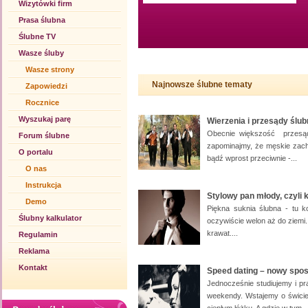
Wizytówki firm
Prasa ślubna
Ślubne TV
Wasze śluby
Wasze strony
Najnowsze ślubne tematy
Zapowiedzi
Rocznice
Wyszukaj parę
Wierzenia i przesądy ślub
Obecnie większość przesądó
Forum ślubne
zapominajmy, że męskie zach
O portalu
bądź wprost przeciwnie -...
O nas
Instrukcja
Stylowy pan młody, czyli 
Demo
Piękna suknia ślubna - tu ko
Ślubny kalkulator
oczywiście welon aż do ziemi.
krawat....
Regulamin
Reklama
Kontakt
Speed dating – nowy spo
Jednocześnie studiujemy i p
weekendy. Wstajemy o świcie