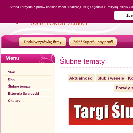
Strona korzysta z plików cookies w celu realizacji usług i zgodnie z Polityką Plików
Zga
Ślubne tematy
Start
Aktualności
Ślub i wesele
Ko
Blog
Ślubne tematy
Porady s
Biżuteria Swarovski
Okulary