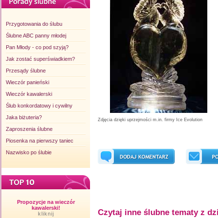
Przygotowania do ślubu
Ślubne ABC panny młodej
Pan Młody - co pod szyją?
Jak zostać superświadkiem?
Przesądy ślubne
Wieczór panieński
Wieczór kawalerski
Ślub konkordatowy i cywilny
Jaka biżuteria?
Zdjęcia dzięki uprzejmości m.in.
firmy Ice Evolution
Zaproszenia ślubne
Piosenka na pierwszy taniec
Nazwisko po ślubie
Propozycje na wieczór
kawalerski!
Czytaj inne ślubne tematy z dzi
kliknij