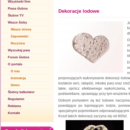
Wizytówki firm
Prasa ślubna
Dekoracje lodowe
Ślubne TV
Wasze śluby
J
N
Wasze strony
d
Zapowiedzi
O
Rocznice
z
Wyszukaj parę
l
i
Forum ślubne
D
O portalu
o
O nas
o
proponujących wykonywanie dekoracji lodowy
Instrukcja
kształcie serc, łabędzi, młodej pary oraz r
Demo
takie, oprócz efektownego wykończenia,
Ślubny kalkulator
podświetlane, sprawiając przy tym wrażenie
Regulamin
Dobrym pomysłem są też lodowe naczynia i 
powstające po topniejącym lodzie, ponie
Reklama
specjalnymi pojemnikami odprowadzającymi
Kontakt
Koszt takich dekoracji zaczyna się od 800zł.