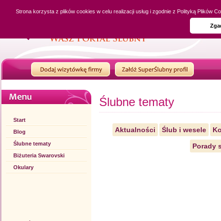
Strona korzysta z plików cookies w celu realizacji usług i zgodnie z Polityką Plików
Zga
Ślubne tematy
Start
Aktualności
Ślub i wesele
Ko
Blog
Ślubne tematy
Porady s
Biżuteria Swarovski
Okulary