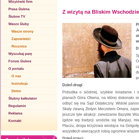
Wizytówki firm
Prasa ślubna
Z wizytą na Bliskim Wschodzie
Ślubne TV
Wasze śluby
P
J
Wasze strony
a
Zapowiedzi
w
Rocznice
D
Wyszukaj parę
S
O
Forum ślubne
c
O portalu
d
O nas
p
Instrukcja
Dzień drugi
Demo
Pobudka o siódmej, szybkie śniadanie i 
planach Góra Oliwna, na której dokonało s
Ślubny kalkulator
odbyć się ma Sąd Ostateczny. Widoki pano
Regulamin
Skały zwaną Złotym Meczetem Omara, zapier
Reklama
jeszcze tyle atrakcji: zwiedzanie Bazyliki W
(gdzie wg tradycji urodziła się Maryja), m
Kontakt
Płaczu, droga krzyżowa wiodąca na Golgotę
wszystkich wierzących robią ogromne wrażeni
Dzień trzeci