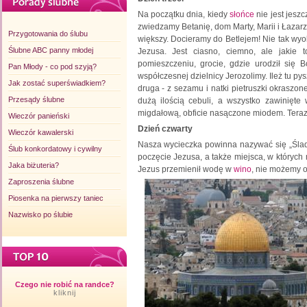
Na początku dnia, kiedy
słońce
nie jest jeszc
zwiedzamy Betanię, dom Marty, Marii i Łazarza
Przygotowania do ślubu
większy. Docieramy do Betlejem! Nie tak wy
Ślubne ABC panny młodej
Jezusa. Jest ciasno, ciemno, ale jaki
pomieszczeniu, grocie, gdzie urodził się
Pan Młody - co pod szyją?
współczesnej dzielnicy Jerozolimy. Ileż tu py
Jak zostać superświadkiem?
druga - z sezamu i natki pietruszki okraszone
Przesądy ślubne
dużą ilością cebuli, a wszystko zawinięte
migdałową, obficie nasączone miodem. Teraz c
Wieczór panieński
Dzień czwarty
Wieczór kawalerski
Nasza wycieczka powinna nazywać się „Ślad
Ślub konkordatowy i cywilny
poczęcie Jezusa, a także miejsca, w których
Jaka biżuteria?
Jezus przemienił wodę w
wino
, nie możemy o
Zaproszenia ślubne
Piosenka na pierwszy taniec
Nazwisko po ślubie
Czego nie robić na randce?
kliknij