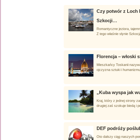
Czy potwór z Loch 
Szkocji…
Romantyczne jeziora, tajemn
Z tego właśnie słynie Szkocj
Florencja – włoski 
Mieszkańcy Toskanii nazywają 
ojczyzna sztuki i humanizmu. 
„Kuba wyspa jak wu
Kraj, który z jednej strony
drugiej zaś szokuje biedą i 
DEF podróży poślu
Oto dalszy ciąg naszych po