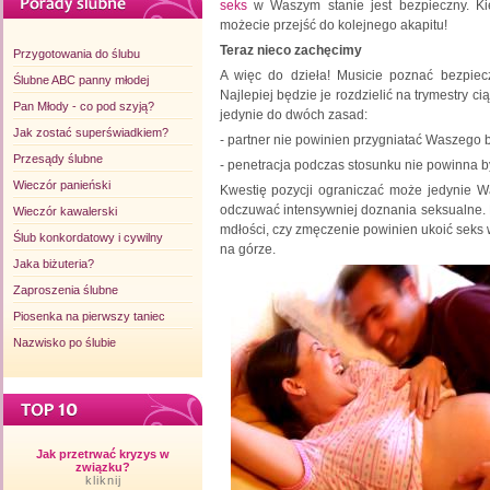
seks
w Waszym stanie jest bezpieczny. Ki
możecie przejść do kolejnego akapitu!
Teraz nieco zachęcimy
Przygotowania do ślubu
A więc do dzieła! Musicie poznać bezpiec
Ślubne ABC panny młodej
Najlepiej będzie je rozdzielić na trymestry c
Pan Młody - co pod szyją?
jedynie do dwóch zasad:
Jak zostać superświadkiem?
- partner nie powinien przygniatać Waszego 
Przesądy ślubne
- penetracja podczas stosunku nie powinna b
Wieczór panieński
Kwestię pozycji ograniczać może jedynie W
odczuwać intensywniej doznania seksualne. P
Wieczór kawalerski
mdłości, czy zmęczenie powinien ukoić seks 
Ślub konkordatowy i cywilny
na górze.
Jaka biżuteria?
Zaproszenia ślubne
Piosenka na pierwszy taniec
Nazwisko po ślubie
Jak przetrwać kryzys w
związku?
kliknij