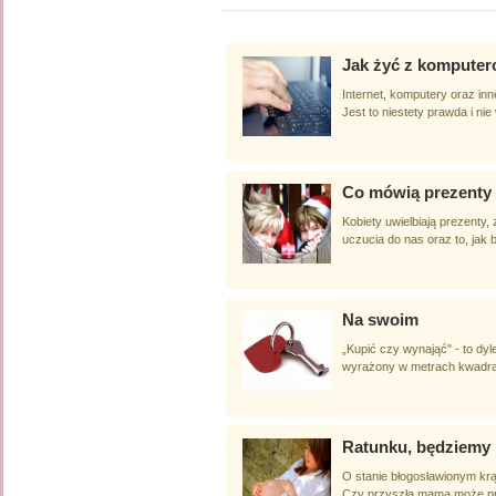
Jak żyć z kompute
Internet, komputery oraz in
Jest to niestety prawda i ni
Co mówią prezenty
Kobiety uwielbiają prezenty
uczucia do nas oraz to, jak 
Na swoim
„Kupić czy wynająć" - to dy
wyrażony w metrach kwadrato
Ratunku, będziemy m
O stanie błogosławionym krą
Czy przyszła mama może pra