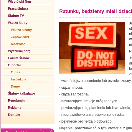
Wizytówki firm
Prasa ślubna
Ratunku, będziemy mieli dziec
Ślubne TV
Wasze śluby
J
o
Wasze strony
c
Zapowiedzi
w
Rocznice
m
Wyszukaj parę
N
J
Forum ślubne
d
O portalu
b
O nas
z
Instrukcja
- wcześniejsze poronienie lub przedwczesny 
Demo
- ciąża mnoga,
Ślubny kalkulator
- ciąża zagrożona,
Regulamin
- nawracające infekcje dróg rodnych,
Reklama
- powtarzające się plamienia lub krwawienia,
- nieprawidłowe umiejscowienie łożyska,
Kontakt
- pęknięcie pęcherza płodowego.
Najlepiej porozmawiać o tym otwarcie z gi