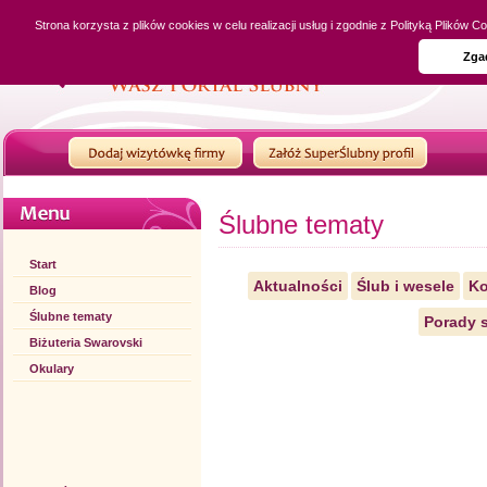
Strona korzysta z plików cookies w celu realizacji usług i zgodnie z Polityką Plików
Zga
Ślubne tematy
Start
Aktualności
Ślub i wesele
Ko
Blog
Ślubne tematy
Porady s
Biżuteria Swarovski
Okulary