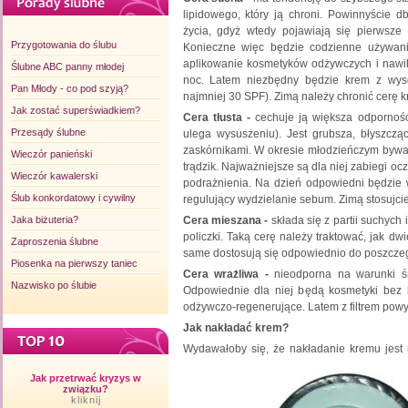
lipidowego, który ją chroni. Powinnyście 
życia, gdyż wtedy pojawiają się pierwsze
Przygotowania do ślubu
Konieczne więc będzie codzienne używani
aplikowanie kosmetyków odżywczych i nawil
Ślubne ABC panny młodej
noc. Latem niezbędny będzie krem z wyso
Pan Młody - co pod szyją?
najmniej 30 SPF). Zimą należy chronić cerę k
Jak zostać superświadkiem?
Cera tłusta -
cechuje ją
większa odporność
Przesądy ślubne
ulega wysuszeniu). Jest grubsza, błyszczą
zaskórnikami. W okresie młodzieńczym bywa 
Wieczór panieński
trądzik. Najważniejsze są dla niej zabiegi oc
Wieczór kawalerski
podrażnienia. Na dzień odpowiedni będzie 
Ślub konkordatowy i cywilny
regulujący wydzielanie sebum. Zimą stosujcie l
Jaka biżuteria?
Cera mieszana -
składa się z partii suchych i
policzki. Taką cerę należy traktować, jak d
Zaproszenia ślubne
same dostosują się odpowiednio do poszczegó
Piosenka na pierwszy taniec
Cera wrażliwa -
nieodporna na warunki śr
Nazwisko po ślubie
Odpowiednie dla niej będą kosmetyki bez 
odżywczo-regenerujące. Latem z filtrem powy
Jak nakładać krem?
Wydawałoby się, że nakładanie kremu jest 
Jak przetrwać kryzys w
związku?
kliknij