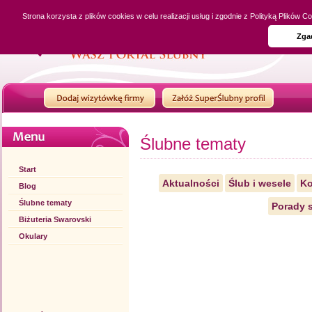
Strona korzysta z plików cookies w celu realizacji usług i zgodnie z Polityką Plików
Zga
Ślubne tematy
Start
Aktualności
Ślub i wesele
Ko
Blog
Ślubne tematy
Porady s
Biżuteria Swarovski
Okulary