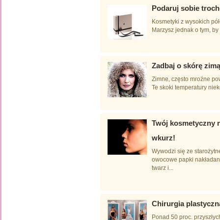
Podaruj sobie troch
Kosmetyki z wysokich pół
Marzysz jednak o tym, by
Zadbaj o skórę zim
Zimne, często mroźne pow
Te skoki temperatury niek
Twój kosmetyczny n
wkurz!
Wywodzi się ze starożytn
owocowe papki nakładane 
twarz i...
Chirurgia plastycz
Ponad 50 proc. przyszłych