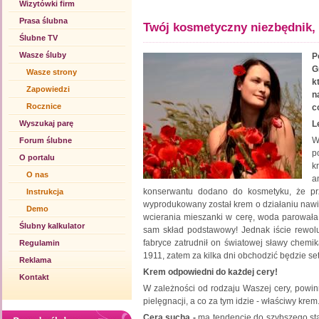
Wizytówki firm
Prasa ślubna
Twój kosmetyczny niezbędnik
Ślubne TV
Wasze śluby
P
G
Wasze strony
k
Zapowiedzi
n
Rocznice
c
Wyszukaj parę
L
W
Forum ślubne
p
O portalu
k
O nas
a
konserwantu dodano do kosmetyku, że prze
Instrukcja
wyprodukowany został krem o działaniu nawil
Demo
wcierania mieszanki w cerę, woda parowała
Ślubny kalkulator
sam skład podstawowy! Jednak iście rewolu
fabryce zatrudnił on światowej sławy chemi
Regulamin
1911, zatem za kilka dni obchodzić będzie se
Reklama
Krem odpowiedni do każdej cery!
Kontakt
W zależności od rodzaju Waszej cery, powin
pielęgnacji, a co za tym idzie - właściwy kr
Cera sucha
-
ma tendencję do szybszego sta