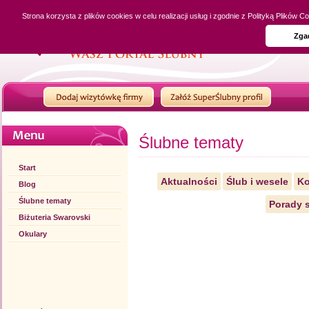
Strona korzysta z plików cookies w celu realizacji usług i zgodnie z Polityką Plików
Zga
Ślubne tematy
Start
Aktualności
Ślub i wesele
Ko
Blog
Ślubne tematy
Porady s
Biżuteria Swarovski
Okulary