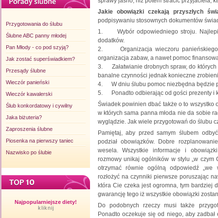
sprawy jasno, niż potem stracić przyjaciela, k
Jakie obowiązki czekają przyszłych św
podpisywaniu stosownych dokumentów świade
Przygotowania do ślubu
1. Wybór odpowiedniego stroju. Najlepiej
Ślubne ABC panny młodej
dodatków.
Pan Młody - co pod szyją?
2. Organizacja wieczoru panieńskiego -
organizacja zabaw, a nawet pomoc finansowa
Jak zostać superświadkiem?
3. Załatwianie drobnych spraw, do których p
Przesądy ślubne
banalne czynności jednak konieczne zrobieni
Wieczór panieński
4. W dniu ślubu pomoc niezbędna będzie pr
5. Ponadto odbierając od gości prezenty i k
Wieczór kawalerski
Świadek powinien dbać także o to wszystko 
Ślub konkordatowy i cywilny
w których sama panna młoda nie da sobie rad
Jaka biżuteria?
wyglądzie. Jak wiele przygotowań do ślubu c
Zaproszenia ślubne
Pamiętaj, aby przed samym ślubem odbyć
Piosenka na pierwszy taniec
podział obowiązków. Dobre rozplanowanie
wesela. Wszystkie informacje i obowiązk
Nazwisko po ślubie
rozmowy unikaj ogólników w stylu „w czym
otrzymać równie ogólną odpowiedź „we ws
rozłożyć na czynniki pierwsze poruszając na
która Cie czeka jest ogromna, tym bardziej 
gwarancję tego iż wszystkie obowiązki zost
Najpopularniejsze diety!
Do podobnych rzeczy musi także przygo
kliknij
Ponadto oczekuje się od niego, aby zadbał 