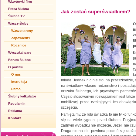
Wizytówki firm
Prasa ślubna
Jak zostać superświadkiem?
Ślubne TV
Wasze śluby
O
i
Wasze strony
ż
Zapowiedzi
b
Rocznice
p
Wyszukaj parę
K
p
Forum ślubne
n
O portalu
ż
O nas
t
młodą. Jednak nic nie stoi na przeszkodzie,
Instrukcja
na świadków własne rodzeństwo i posiadają 
Demo
orszaku ślubnego, ich prywatnych partnerów.
Ślubny kalkulator
Często stosowanym rozwiązaniem jest także
mobilizacji przed czekającymi ich obowiązk
Regulamin
szczęścia.
Reklama
Pamiętajmy, że rola świadka to nie tylko f
Kontakt
się na wiele tygodni przed ślubem. Przyj
żadnym wypadku nie możecie. Jeżeli nie czuje
Druga strona nie powinna poczuć się urażo