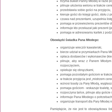
trzyma bukiet Panny Młodej w razie po
pilnuje ułożenia welonu w trakcie cer
przedstawia sobie gości na przyjęciu,
kieruje gości do księgi gości, stołu z 
czuwa nad prezentami, uzupełnia list
pomaga w przewiezieniu prezentów 
informuje kto przekazał jaki prezent (
pomaga w adresowaniu kartek z podzi
Obowiązki świadka Pana Młodego:
organizuje wieczór kawalerski,
bierze udział w przymiarkach Pana M
opłaca dostawców i wykonawców (kierow
pilnuje, aby wraz z Panem Młodym 
rozpoczęciem,
opiekuje się obrączkami,
pomaga pozostałym gościom w trakcie 
w trakcie przyjęcia jest „mistrzem ce
wznosi toasty za Parę Młodą, wygłasza
pomaga gościom - wskazuje toaletę, sza
rozpoczyna tańce, pilnuje aby goście s
informuje Pana Młodego o potrzebach
organizuje transport dla Pary Młodej 
Pamiętajcie, że nie jest to obowiązkowa li