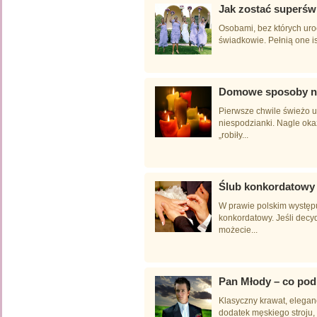
Jak zostać superśw
Osobami, bez których uro
świadkowie. Pełnią one ist
Domowe sposoby na 
Pierwsze chwile świeżo u
niespodzianki. Nagle oka
„robiły...
Ślub konkordatowy 
W prawie polskim występuj
konkordatowy. Jeśli decydu
możecie...
Pan Młody – co pod
Klasyczny krawat, elegan
dodatek męskiego stroju, 