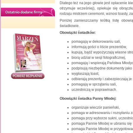
Dlatego też na jego głowie jest opłacenie ki
otrzymuje wcześniej), opiekuje się obrącz
rodzaju mistrzem ceremonii, wznosi toasty, za
Poniżej zamieszczamy krótką listę obowi
świadkowie.
Obowiązki świadków:
pomagają w dekorowaniu sali,
informują gości o liście prezentów,
kupują, bądź wypożyczają własne stro
biorą udział w sesji fotograficznej,
pomagają i wspierają Państwa Młodych
podpisują niezbędne dokumenty jako 
wygłaszają toast,
odbierają prezenty i zabezpieczają j
pomagają w sprzątaniu sali,
uczestniczą w poprawinach.
Obowiązki świadka Panny Młodej:
organizuje wieczór panieński,
pomaga w adresowaniu i rozsyłaniu zap
pomaga przy wyborze sukni, uczestni
pomaga Pannie Młodej w ubraniu się 
pomaga Pannie Młodej w przygotowan