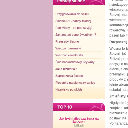
i siedząceg
wieczory, s
Przygotowania do ślubu
Zacznij ter
wieczorem,
Ślubne ABC panny młodej
komunikacj
Pan Młody - co pod szyją?
rowerową l
Jak zostać superświadkiem?
basen lub fi
Przesądy ślubne
Rozpocznij 
Wieczór panieński
Wiosna to t
Zacznij już
Wieczór kawalerski
Zbliżające 
Ślub konkordatowy i cywilny
decyzji o r
Jaka biżuteria?
diecie, a c
przekąski),
Zaproszenia ślubne
produkty z
Piosenka na pierwszy taniec
letnie ubra
Nazwisko po ślubie
osiadaj na 
Zmień styl 
Nigdy nie b
znajdzie od
niezależnie
postaw na 
Jak być najlepsza żoną na
świecie?
Pomarańcz, k
kliknij