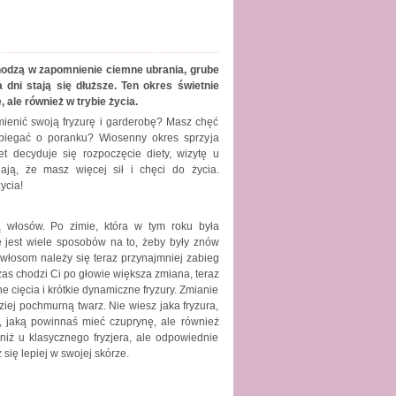
hodzą w zapomnienie ciemne ubrania, grube
a dni stają się dłuższe. Ten okres świetnie
 ale również w trybie życia.
mienić swoją fryzurę i garderobę? Masz chęć
b biegać o poranku? Wiosenny okres sprzyja
t decyduje się rozpoczęcie diety, wizytę u
iają, że masz więcej sił i chęci do życia.
ycia!
 włosów. Po zimie, która w tym roku była
 jest wiele sposobów na to, żeby były znów
 włosom należy się teraz przynajmniej zabieg
czas chodzi Ci po głowie większa zmiana, teraz
cięcia i krótkie dynamiczne fryzury. Zmianie
ziej pochmurną twarz. Nie wiesz jaka fryzura,
i, jaką powinnaś mieć czuprynę, ale również
 niż u klasycznego fryzjera, ale odpowiednie
się lepiej w swojej skórze.