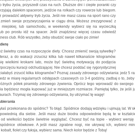
o trybu życia, przyszedł czas na ruch. Dłuższe dni i ciepłe poranki czy
przyjają dalekim spacerom, jedźcie na rolkach czy rowerze lub biegom.
az prowadzić aktywny tryb życia. Jeśli nie masz czasu na sport rano czy
 zmień swoje przyzwyczajenia w ciągu dnia. Możesz zrezygnować z
i miejskiej, lub samochodu, w weekendy wybierz się na wycieczką
ub po prostu idź na spacer. Jeśli znajdziesz więcej czasu odwiedź
tness club. Rób wszystko, żeby obudzić swoje ciało po zimie!
dietę
eż świetny czas na rozpoczęcie diety. Chcesz zmienić swoją sylwetkę?
 teraz, a do wakacji zrzucisz kilka lub nawet kilkanaście kilogramów.
się wielkimi krokami lato, może być świetną motywacją do podjęcia
ozpoczęciu kuracji odchudzającej. Nie chcesz poddać się rygorystycznej
hciałabyś zrzucić kilka kilogramów? Poznaj zasady zdrowego odżywiania: jedz 5 raz
 jedz w miarę regularnych odstępach czasowych co 3-4 godziny, zadbaj o to, żeby 
 różnych półek piramidy zdrowego żywienia. Oprócz tego wprowadź do swojego 
nia będziesz mogła kupować już w mniejszym rozmiarze. Pamiętaj tylko, że jeśli j
laurach. Trzymaj się zdrowego odżywiania, by utrzymać tę wagę!
ubierania
yłaś przekonana do spódnic? To błąd. Spódnice dodają wdzięku i ujmują lat. W s
powiednią dla siebie. Jeśli masz duże biodra odpowiednie będą te w kształci
 od wielkości będzie świetnie wyglądać. Chcesz być na topie - wybierz wersj
spódnice ołówkowe. A jeśli masz zgrabne nogi, nie ukrywaj ich, wybierz min
obalt, fiolet czy fuksja, wybierz sama. Niech kolor będzie z Tobą!