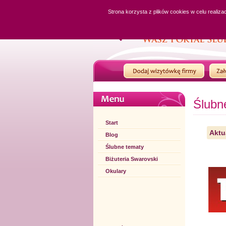
Strona korzysta z plików cookies w celu realiza
Ślubn
Start
Aktu
Blog
Ślubne tematy
Biżuteria Swarovski
Okulary