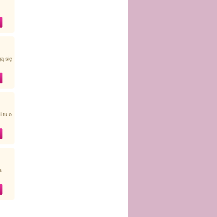
ą się
 tu o
a