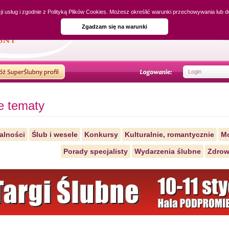
cji usług i zgodnie z Polityką Plików Cookies. Możesz określić warunki przechowywania lub 
Zgadzam się na warunki
e tematy
alności
Ślub i wesele
Konkursy
Kulturalnie, romantycznie
M
Porady specjalisty
Wydarzenia ślubne
Zdrow