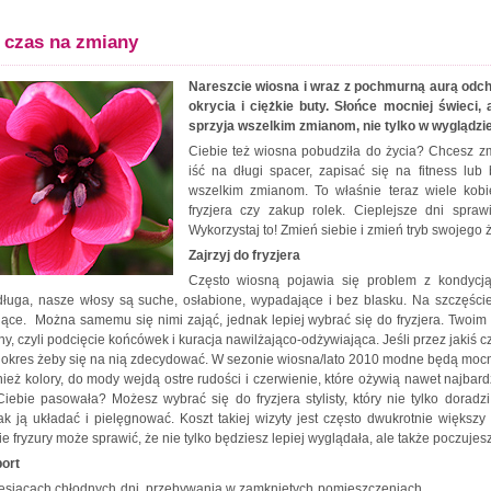
 czas na zmiany
Nareszcie wiosna i wraz z pochmurną aurą odc
okrycia i ciężkie buty. Słońce mocniej świeci, 
sprzyja wszelkim zmianom, nie tylko w wyglądzie,
Ciebie też wiosna pobudziła do życia? Chcesz z
iść na długi spacer, zapisać się na fitness lu
wszelkim zmianom. To właśnie teraz wiele kobie
fryzjera czy zakup rolek. Cieplejsze dni spraw
Wykorzystaj to! Zmień siebie i zmień tryb swojego ż
Zajrzyj do fryzjera
Często wiosną pojawia się problem z kondycją
ługa, nasze włosy są suche, osłabione, wypadające i bez blasku. Na szczęście
niące. Można samemu się nimi zająć, jednak lepiej wybrać się do fryzjera. Twoim
ny, czyli podcięcie końcówek i kuracja nawilżająco-odżywiająca. Jeśli przez jakiś 
y okres żeby się na nią zdecydować. W sezonie wiosna/lato 2010 modne będą mocne 
ież kolory, do mody wejdą ostre rudości i czerwienie, które ożywią nawet najbard
iebie pasowała? Możesz wybrać się do fryzjera stylisty, który nie tylko doradz
k ją układać i pielęgnować. Koszt takiej wizyty jest często dwukrotnie większy
fryzury może sprawić, że nie tylko będziesz lepiej wyglądała, ale także poczujesz 
ort
esiącach chłodnych dni, przebywania w zamkniętych pomieszczeniach