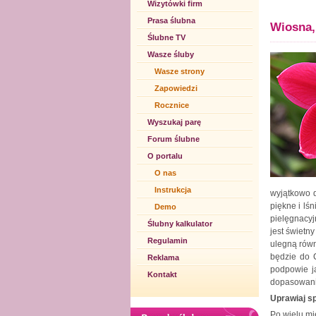
Wizytówki firm
Prasa ślubna
Wiosna,
Ślubne TV
Wasze śluby
Wasze strony
Zapowiedzi
Rocznice
Wyszukaj parę
Forum ślubne
O portalu
O nas
Instrukcja
wyjątkowo d
piękne i lś
Demo
pielęgnacyj
Ślubny kalkulator
jest świetn
Regulamin
ulegną równ
będzie do C
Reklama
podpowie ja
Kontakt
dopasowanie 
Uprawiaj sp
Po wielu mi