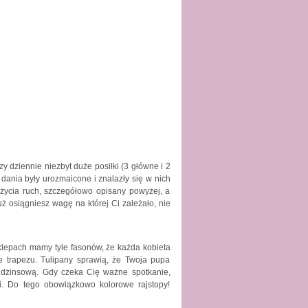
y dziennie niezbyt duże posiłki (3 główne i 2
dania były urozmaicone i znalazły się w nich
życia ruch, szczegółowo opisany powyżej, a
uż osiągniesz wagę na której Ci zależało, nie
klepach mamy tyle fasonów, że każda kobieta
e trapezu. Tulipany sprawią, że Twoja pupa
ę dżinsową. Gdy czeka Cię ważne spotkanie,
i. Do tego obowiązkowo kolorowe rajstopy!