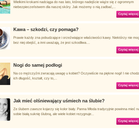
Wielkimi krokami nadciąga do nas lato, którego nadejście wiąże się z ogromnym
niebezpieczeństwem dla naszej skóry. Jak możemy o nią zadbać,...
Czytaj więcej
Kawa – szkodzi, czy pomaga?
Prawie każdy zna pobudzające i orzeźwiające właściwości kawy. Niektórzy nie mog
bez niej obejść, a inni uważają, że jest szkodliwa....
Czytaj więcej
Nogi do samej podłogi
Na co mężczyźni zwracają uwagę u kobiet? Oczywiście na piękne nogi! I nie chodzi
ich długość, kształt, czy to,...
Czytaj więcej
Jak mieć olśniewający uśmiech na ślubie?
Ze ślubem zawsze kojarzy się kolor biały. Panna Młoda tradycyjnie powinna mieć n
sobie białą suknię ślubną, ale wiele kobiet rezygnuje...
Czytaj więcej